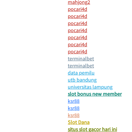
mahjong2
pocari4d
pocari4d
pocari4d
pocari4d
pocari4d
pocari4d
pocari4d
terminalbet
terminalbet
data pemilu
utb bandung
universitas lampung
slot bonus new member
ksr88
ksr88
ksr88
Slot Dana
situs slot gacor hari ini