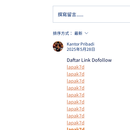
日期: 2024年12月30日 時間: 上午
9時至11時 地址: 沙田威爾斯親王
撰寫留言......
醫院 (舊座)日間診療大樓暨兒童病
房3M 香港糖尿病及肥胖症研究所
排序方式：
最新
Kantor Pribadi
2025年5月28日
Daftar Link Dofollow
lapak7d
lapak7d
lapak7d
lapak7d
lapak7d
lapak7d
lapak7d
lapak7d
lapak7d
lapak7d