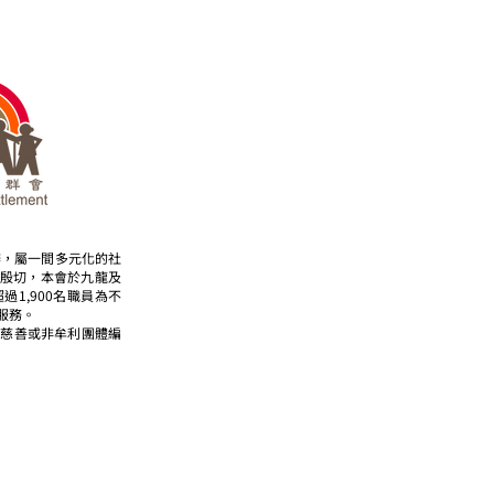
辦，屬一間多元化的社
殷切，本會於九龍及
過1,900名職員為不
服務。
冊慈善或非牟利團體編