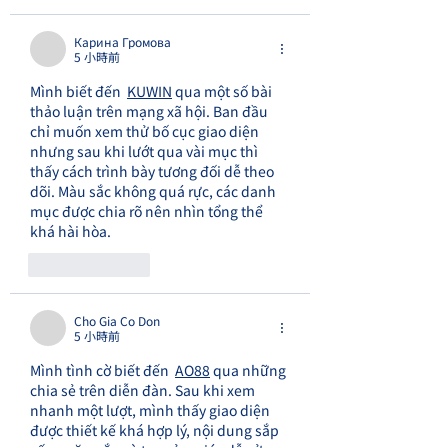
Карина Громова
5 小時前
Mình biết đến  
KUWIN
 qua một số bài 
thảo luận trên mạng xã hội. Ban đầu 
chỉ muốn xem thử bố cục giao diện 
nhưng sau khi lướt qua vài mục thì 
thấy cách trình bày tương đối dễ theo 
dõi. Màu sắc không quá rực, các danh 
mục được chia rõ nên nhìn tổng thể 
khá hài hòa.
按讚
回覆
Cho Gia Co Don
5 小時前
Mình tình cờ biết đến  
AO88
 qua những 
chia sẻ trên diễn đàn. Sau khi xem 
nhanh một lượt, mình thấy giao diện 
được thiết kế khá hợp lý, nội dung sắp 