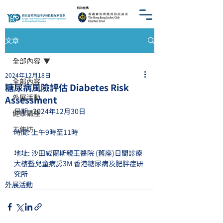
​捐助機構
文章
全部內容
2024年12月18日
全部內容
糖尿病風險評估 Diabetes Risk
外展活動
Assessment
日期:  2024年12月30日
健康講座
工作坊
時間: 上午9時至11時
地址: 沙田威爾斯親王醫院 (舊座)日間診療
大樓暨兒童病房3M 香港糖尿病及肥胖症研
究所
外展活動