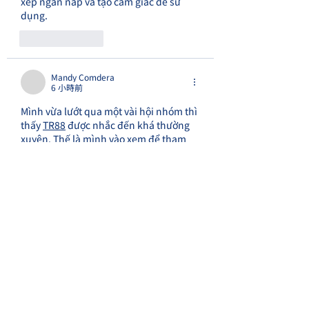
xếp ngăn nắp và tạo cảm giác dễ sử 
dụng.
按讚
回覆
Mandy Comdera
6 小時前
Mình vừa lướt qua một vài hội nhóm thì 
thấy 
TR88
 được nhắc đến khá thường 
xuyên. Thế là mình vào xem để tham 
khảo cách trình bày nội dung. Sau vài 
phút trải nghiệm, mình thấy bố cục 
khá rõ ràng và dễ theo dõi. Cá nhân 
mình thấy như vậy là đủ để nắm các 
thông tin chính.
按讚
回覆
SWIMMING GIRL
6 小時前
Hồi sáng nay đọc các bình luận trên 