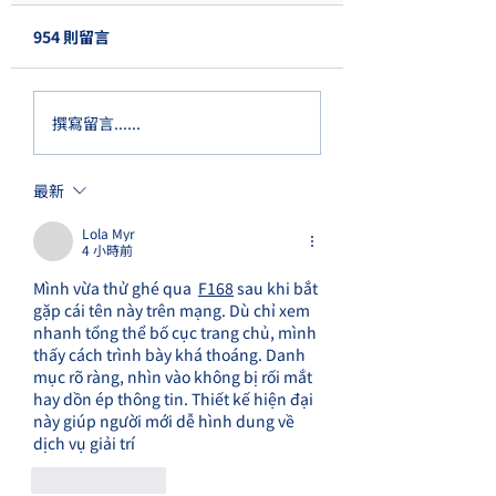
Location : Time:
954 則留言
Testing Date: Location:
Description:
撰寫留言......
最新
Lola Myr
4 小時前
Mình vừa thử ghé qua  
F168
 sau khi bắt 
gặp cái tên này trên mạng. Dù chỉ xem 
nhanh tổng thể bố cục trang chủ, mình 
thấy cách trình bày khá thoáng. Danh 
mục rõ ràng, nhìn vào không bị rối mắt 
hay dồn ép thông tin. Thiết kế hiện đại 
này giúp người mới dễ hình dung về 
dịch vụ giải trí
按讚
回覆