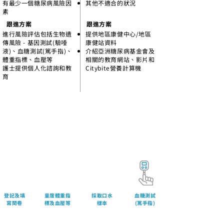
有最少一個糖尿病風險因
其他不適合的狀況
素
​​跟進
方案
​​跟進
方案
進行風險評估包括生物遺
提供地區康健中心/地區
傳風險 - 基因測試(驗唾
康健站資料
液)、血糖測試(篤手指)、
​介紹亞洲糖尿病基金會及
體重指標、血壓等
相關的教育網站、影片和
護士提供個人化諮詢和教
Citybite營養計算機
育
風險篩查步驟
​登記及填
量度體重指
採取口水
​血糖測試
寫問卷
標及血壓等
樣本
(篤手指)