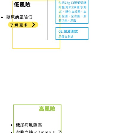
​低風險
包括75g 口服葡萄糖
耐量測試(飲糖水測
試)、糖化血紅素、血
脂全圖、全血圖、肝
糖尿病風險低
腎功能、尿酸
了解更多
02 尿液測試
尿蛋白測試
高風險參加者將根據測試結果分配
至以下各組別
高風險
糖尿病風險高
空腹血糖 < 7mmol/L 及