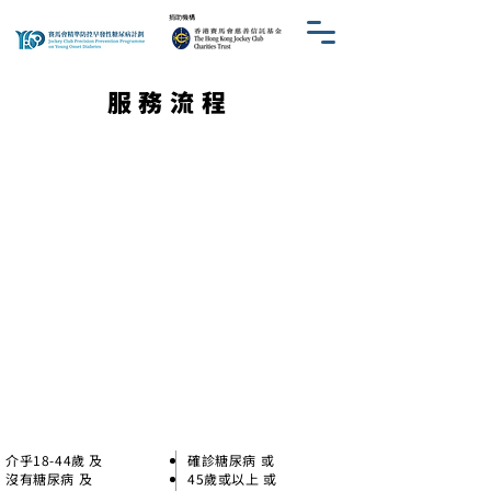
​捐助機構
服務流程
參加者資格篩查
合資格
不合資格
介乎18-44歲 及
確診糖尿病 或
沒有糖尿病 及
45歲或以上 或