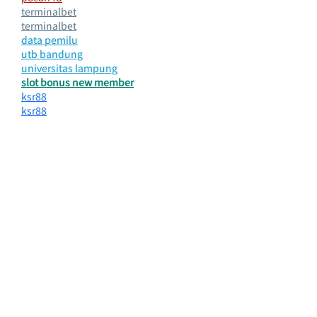
terminalbet
terminalbet
data pemilu
utb bandung
universitas lampung
slot bonus new member
ksr88
ksr88
ksr88
Slot Dana
situs…
顯示更多
按讚
回覆
主辦機構