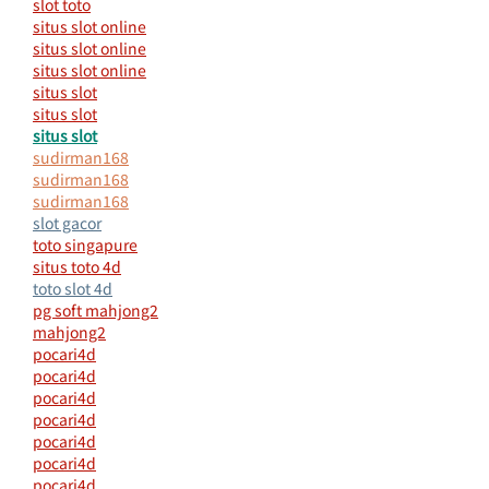
slot toto
situs slot online
situs slot online
situs slot online
situs slot
situs slot
situs slot
sudirman168
sudirman168
sudirman168
slot gacor
toto singapure
situs toto 4d
toto slot 4d
pg soft mahjong2
mahjong2
pocari4d
pocari4d
pocari4d
pocari4d
pocari4d
pocari4d
pocari4d