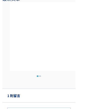
糖尿病風險評估
【世界糖尿病日- 
Diabetes Risk
糖保護腎臟】講座
Assessment
1 則留言
日期: 2024年12月30日 時
講者：香港中文大學
間: 上午9時至11時 地址: 沙
內科及藥物治療學系
田威爾斯親王醫院 (舊座)日
授 吳傑聰醫生 日期：