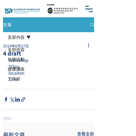
​捐助機構
文章
全部內容
2024年6月27日
全部內容
4 draft
外展活動
Workshop 
TOpic 
健康講座
locaiton
工作坊
Time
最新文章
查看全部