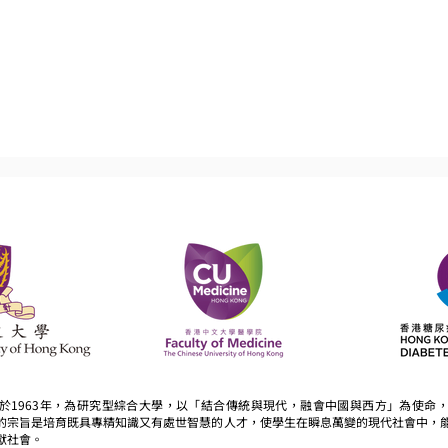
立於1963年，為研究型綜合大學，以「結合傳統與現代，融會中國與西方」為使命
的宗旨是培育既具專精知識又有處世智慧的人才，使學生在瞬息萬變的現代社會中，
獻社會。