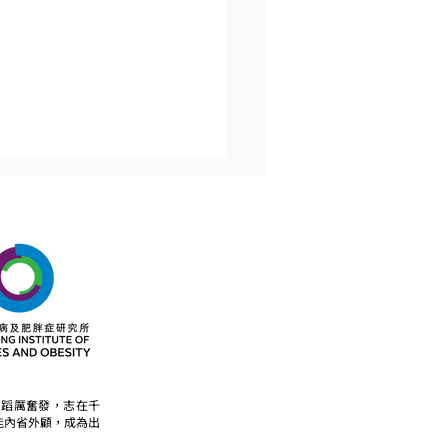
，蹈厲奮發，志在千
能內省外顧，成為出