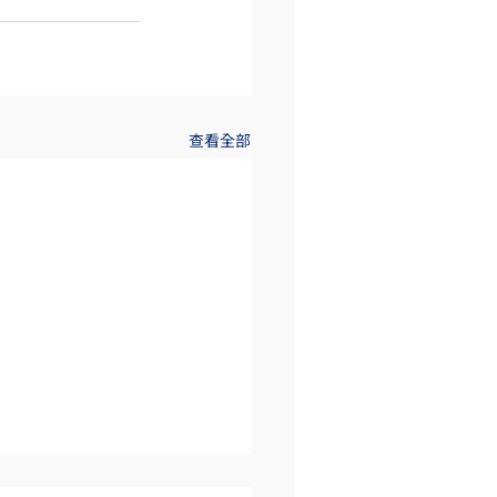
查看全部
ing