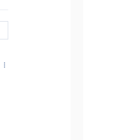
ion : Time: