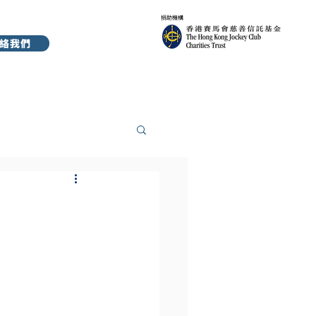
​捐助機構
絡我們