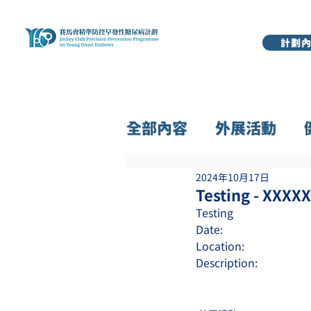
計劃
全部內容
外展活動
2024年10月17日
Testing - XX
Testing 
Date: 
Location: 
Description: 