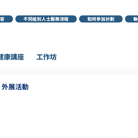
內容
不同組別人士服務流程
如何參加計劃
聯
健康講座
工作坊
XXX 外展活動