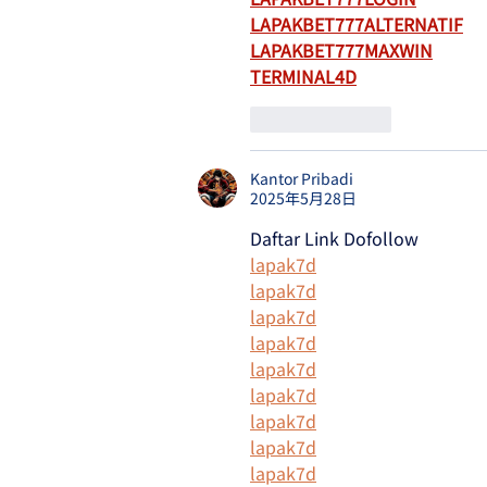
LAPAKBET777ALTERNATIF
LAPAKBET777MAXWIN
TERMINAL4D
按讚
回覆
Kantor Pribadi
2025年5月28日
Daftar Link Dofollow
lapak7d
lapak7d
lapak7d
lapak7d
lapak7d
lapak7d
lapak7d
lapak7d
lapak7d