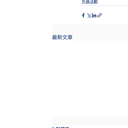
外展活動
最新文章
糖尿病風險評估 Diabetes